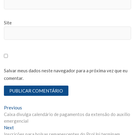
Site
Salvar meus dados neste navegador para a próxima vez que eu
comentar.
N
Previous
P
Caixa divulga calendário de pagamentos da extensão do auxílio
r
a
emergencial
e
v
Next
N
v
Inscrições para bolsas remanescentes do ProUni terminam
e
i