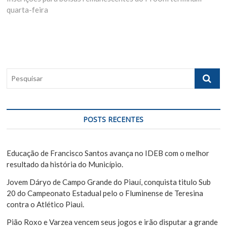
e
quarta-feira
x
o
g
t
u
p
s
a
o
p
ç
s
o
ã
t
s
P
:
t
o
e
:
s
d
q
e
u
POSTS RECENTES
i
P
s
o
a
Educação de Francisco Santos avança no IDEB com o melhor
s
r
resultado da história do Município.
t
Jovem Dáryo de Campo Grande do Piauí, conquista titulo Sub
20 do Campeonato Estadual pelo o Fluminense de Teresina
contra o Atlético Piaui.
Pião Roxo e Varzea vencem seus jogos e irão disputar a grande