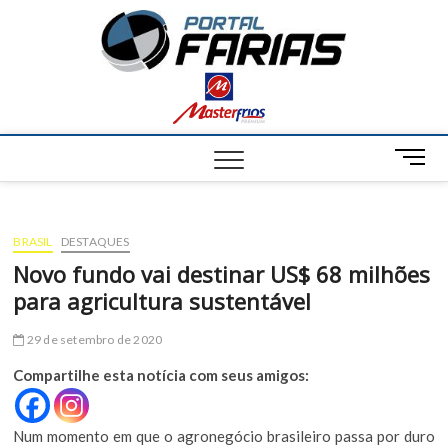
S
Portal
k
NOTÍCIAS DE
FRANCISCO
i
SANTOS E
Farias
p
REGIÃO
t
o
c
M
o
e
n
n
t
u
e
BRASIL
DESTAQUES
B
n
u
Novo fundo vai destinar US$ 68 milhões
t
t
para agricultura sustentável
t
o
29 de setembro de 2020
n
Compartilhe esta notícia com seus amigos:
Num momento em que o agronegócio brasileiro passa por duro