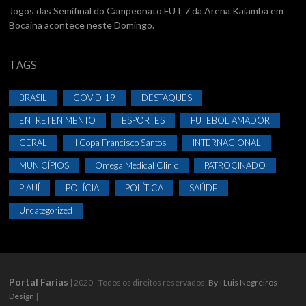
Jogos das Semifinal do Campeonato FUT 7 da Arena Kaiamba em
Bocaina acontece neste Domingo.
TAGS
BRASIL
COVID-19
DESTAQUES
ENTRETENIMENTO
ESPORTES
FUTEBOL AMADOR
GERAL
II Copa Francisco Santos
INTERNACIONAL
MUNICÍPIOS
Omega Medical Clinic
PATROCINADO
PIAUÍ
POLÍCIA
POLÍTICA
SAÚDE
Uncategorized
Portal Farias
| 2020 - Todos os direitos reservados:
By
|
Luis Negreiros
Design
|