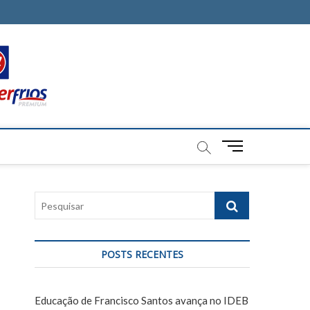
M
e
n
u
P
B
e
u
s
t
q
t
POSTS RECENTES
u
o
i
n
s
Educação de Francisco Santos avança no IDEB
a