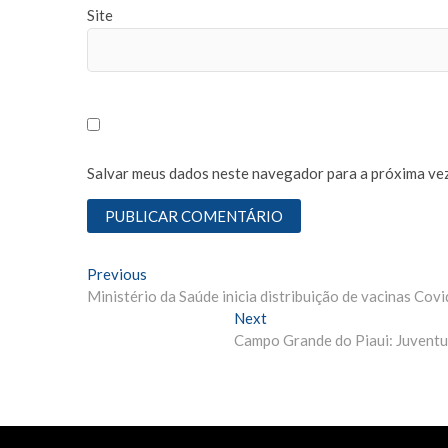
Site
Salvar meus dados neste navegador para a próxima vez
N
Previous
P
Ministério da Saúde inicia distribuição de vacinas Covi
r
a
e
Next
N
v
v
Campo Grande do Piaui: Juventus
e
i
x
e
o
t
g
u
p
s
o
a