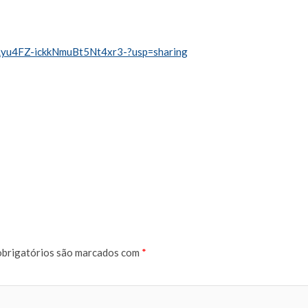
MRyu4FZ-ickkNmuBt5Nt4xr3-?usp=sharing
brigatórios são marcados com
*