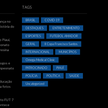
TAGS
BRASIL
COVID-19
ança no
istória do
DESTAQUES
ENTRETENIMENTO
ESPORTES
FUTEBOL AMADOR
 Piauí,
GERAL
II Copa Francisco Santos
eonato
resina
INTERNACIONAL
MUNICÍPIOS
Omega Medical Clinic
jogos e
PATROCINADO
PIAUÍ
Campeonato
POLÍCIA
POLÍTICA
SAÚDE
Educação
Uncategorized
a fotos
ato FUT 7
ontece