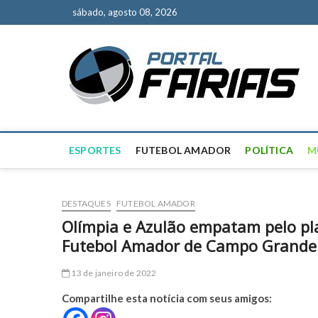
S
sábado, agosto 08, 2026
k
i
p
P
NOT
t
o
c
o
n
t
ESPORTES
FUTEBOL AMADOR
POLÍTICA
M
e
n
t
DESTAQUES
FUTEBOL AMADOR
Olímpia e Azulão empatam pelo pl
Futebol Amador de Campo Grande 
13 de janeiro de 2022
Compartilhe esta notícia com seus amigos: