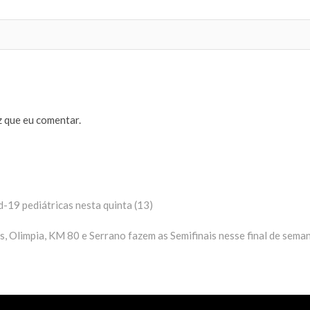
 que eu comentar.
d-19 pediátricas nesta quinta (13)
, Olimpia, KM 80 e Serrano fazem as Semifinais nesse final de sema