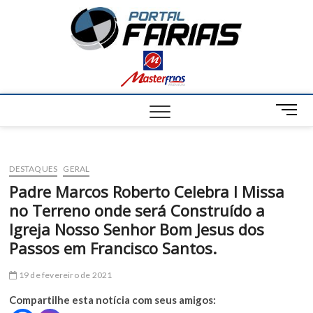
S
Portal
k
NOTÍCIAS DE
FRANCISCO
i
SANTOS E
Farias
p
REGIÃO
t
o
c
M
o
e
n
n
t
u
e
DESTAQUES
GERAL
B
n
u
Padre Marcos Roberto Celebra I Missa
t
t
no Terreno onde será Construído a
t
Igreja Nosso Senhor Bom Jesus dos
o
Passos em Francisco Santos.
n
19 de fevereiro de 2021
Compartilhe esta notícia com seus amigos: