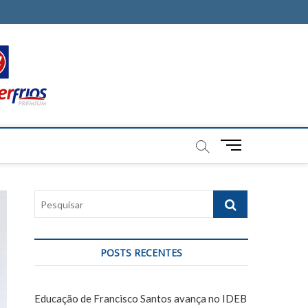
M
e
n
u
P
B
e
u
s
t
q
t
POSTS RECENTES
u
o
i
n
s
Educação de Francisco Santos avança no IDEB
a