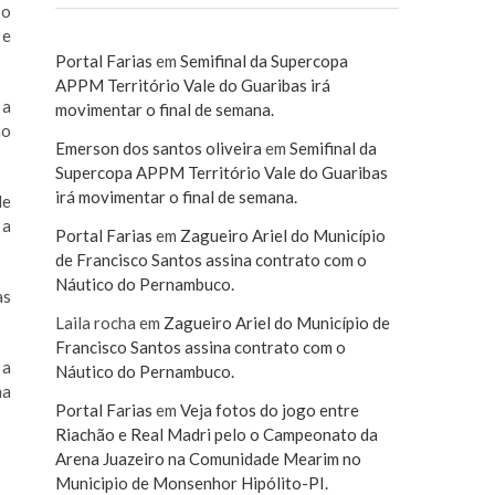
 o
 e
Portal Farias
em
Semifinal da Supercopa
APPM Território Vale do Guaribas irá
 a
movimentar o final de semana.
no
Emerson dos santos oliveira
em
Semifinal da
Supercopa APPM Território Vale do Guaribas
irá movimentar o final de semana.
de
 a
Portal Farias
em
Zagueiro Ariel do Município
de Francisco Santos assina contrato com o
Náutico do Pernambuco.
as
Laila rocha
em
Zagueiro Ariel do Município de
Francisco Santos assina contrato com o
 a
Náutico do Pernambuco.
na
Portal Farias
em
Veja fotos do jogo entre
Riachão e Real Madri pelo o Campeonato da
Arena Juazeiro na Comunidade Mearim no
Municipio de Monsenhor Hipólito-PI.