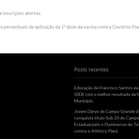
m inscrições abertas
s percentuais de aplicação da 1ª dose da vacina contra Covid no Pia
Posts recentes
Educação de Francisco Santos av
IDEB com o melhor resultado da h
Município.
Jovem Dáryo de Campo Grande do
conquista titulo Sub 20 do Camp
Estadual pelo o Fluminense de Te
contra o Atlético Piaui.