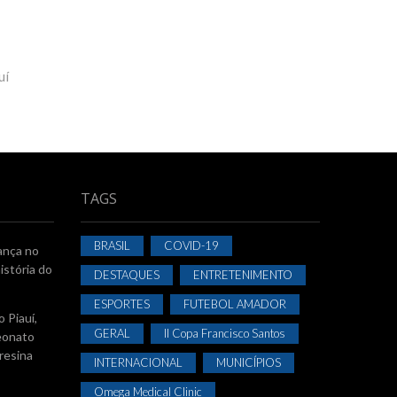
uí
TAGS
BRASIL
COVID-19
ança no
istória do
DESTAQUES
ENTRETENIMENTO
ESPORTES
FUTEBOL AMADOR
 Piauí,
GERAL
II Copa Francisco Santos
eonato
resina
INTERNACIONAL
MUNICÍPIOS
Omega Medical Clinic