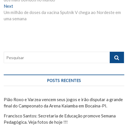
v
Next
N
v
Um milhão de doses da vacina Sputnik V chega ao Nordeste em
e
i
e
uma semana
x
o
g
t
u
p
s
a
o
p
ç
s
o
ã
t
s
P
:
t
o
e
:
s
d
q
e
u
POSTS RECENTES
i
P
s
o
a
Pião Roxo e Varzea vencem seus jogos e irão disputar a grande
s
r
final do Campeonato da Arena Kaiamba em Bocaina-PI.
t
Francisco Santos: Secretaria de Educação promove Semana
Pedagógica. Veja fotos de hoje !!!