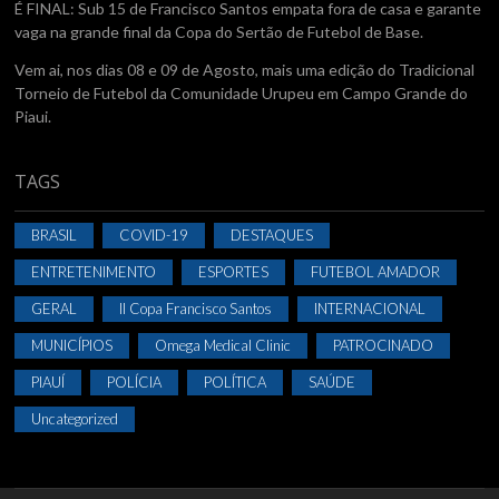
É FINAL: Sub 15 de Francisco Santos empata fora de casa e garante
vaga na grande final da Copa do Sertão de Futebol de Base.
Vem ai, nos dias 08 e 09 de Agosto, mais uma edição do Tradicional
Torneio de Futebol da Comunidade Urupeu em Campo Grande do
Piaui.
TAGS
BRASIL
COVID-19
DESTAQUES
ENTRETENIMENTO
ESPORTES
FUTEBOL AMADOR
GERAL
II Copa Francisco Santos
INTERNACIONAL
MUNICÍPIOS
Omega Medical Clinic
PATROCINADO
PIAUÍ
POLÍCIA
POLÍTICA
SAÚDE
Uncategorized