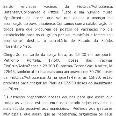
Serão enviadas vacinas da FioCruz/AstraZenca,
Butantan/CoronaVac e Pfizer. “Este é um número muito
significante de doses, que vai nos ajudar a avançar na
imunização do povo piauiense. Contamos com a colaboração de
todos para que procurem os postos de vacinação no dia
estabelecido para os eu grupo por seu município e tomem seu
imunizante”, destaca o secretário de Estado da Saúde,
Florentino Neto.
Chegarão, na tarde da terça-feira, às 15h30 no aeroporto
Petrônio Portela, 17.500 doses das vacinas
FioCruz/AstraZenca e 29.200 Butantan/CoronaVac. A noite, às
22h45, também aterrissa mais uma aeronave com 70.750 doses
da FioCruz/AstraZenca. Já na quarta-feira, às 15h30, estão
previstas para chegar ao Piauí as 17.550 doses do imunizante
da Pfizer.
“Já estamos preparando nossas equipes para que assim que
todas as vacinas estejam em nosso estado sejam enviadas o
mais rápido possível aos municípios. Pedimos aos gestores
municipais, que assim que as receberem, organizem os seus