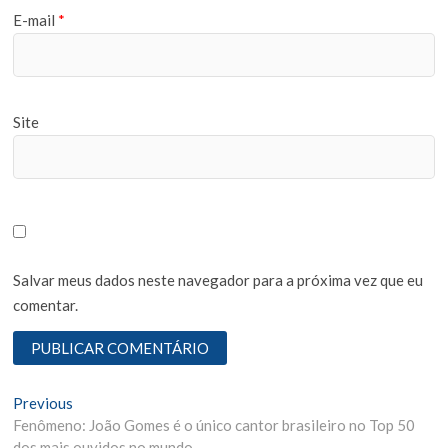
E-mail
*
Site
Salvar meus dados neste navegador para a próxima vez que eu
comentar.
N
Previous
P
Fenômeno: João Gomes é o único cantor brasileiro no Top 50
r
a
dos mais ouvidos no mundo
e