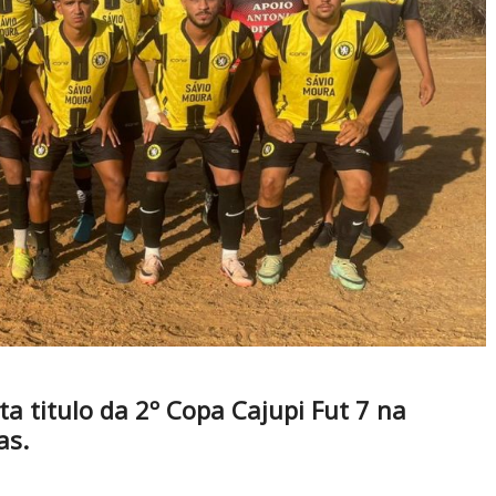
ta titulo da 2º Copa Cajupi Fut 7 na
as.