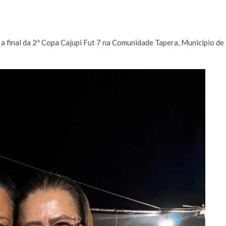
a final da 2ª Copa Cajupi Fut 7 na Comunidade Tapera, Municipio de