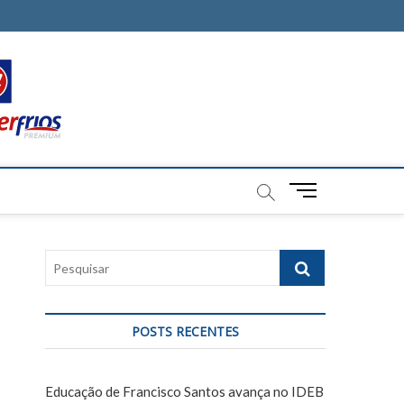
M
e
n
u
P
B
e
u
s
t
q
t
POSTS RECENTES
u
o
i
n
s
Educação de Francisco Santos avança no IDEB
a