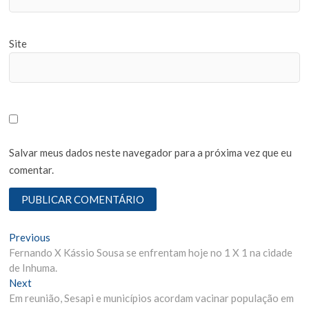
Site
Salvar meus dados neste navegador para a próxima vez que eu
comentar.
N
Previous
P
Fernando X Kássio Sousa se enfrentam hoje no 1 X 1 na cidade
r
a
de Inhuma.
e
v
Next
N
v
Em reunião, Sesapi e municípios acordam vacinar população em
e
i
e