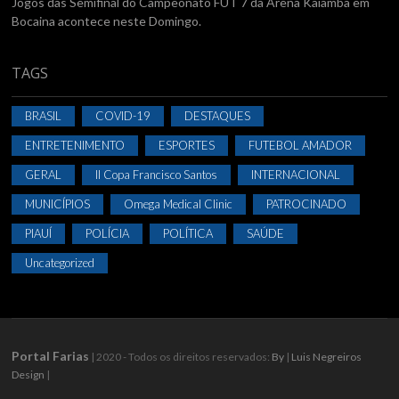
Jogos das Semifinal do Campeonato FUT 7 da Arena Kaiamba em
Bocaina acontece neste Domingo.
TAGS
BRASIL
COVID-19
DESTAQUES
ENTRETENIMENTO
ESPORTES
FUTEBOL AMADOR
GERAL
II Copa Francisco Santos
INTERNACIONAL
MUNICÍPIOS
Omega Medical Clinic
PATROCINADO
PIAUÍ
POLÍCIA
POLÍTICA
SAÚDE
Uncategorized
Portal Farias
| 2020 - Todos os direitos reservados:
By
|
Luis Negreiros
Design
|