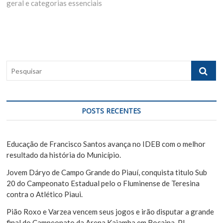
geral e categorias essenciais
x
o
g
t
u
p
s
a
o
p
ç
s
o
ã
t
s
P
:
t
o
e
:
s
d
q
e
u
POSTS RECENTES
i
P
s
o
a
Educação de Francisco Santos avança no IDEB com o melhor
s
r
resultado da história do Município.
t
Jovem Dáryo de Campo Grande do Piauí, conquista titulo Sub
20 do Campeonato Estadual pelo o Fluminense de Teresina
contra o Atlético Piaui.
Pião Roxo e Varzea vencem seus jogos e irão disputar a grande
final do Campeonato da Arena Kaiamba em Bocaina-PI.