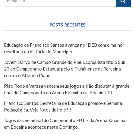
e
d
s
e
q
u
P
POSTS RECENTES
i
o
s
s
a
Educação de Francisco Santos avança no IDEB com o melhor
r
resultado da história do Município.
t
Jovem Dáryo de Campo Grande do Piauí, conquista titulo Sub
20 do Campeonato Estadual pelo o Fluminense de Teresina
contra o Atlético Piaui.
Pião Roxo e Varzea vencem seus jogos e irão disputar a grande
final do Campeonato da Arena Kaiamba em Bocaina-PI.
Francisco Santos: Secretaria de Educação promove Semana
Pedagógica. Veja fotos de hoje !!!
Jogos das Semifinal do Campeonato FUT 7 da Arena Kaiamba
em Bocaina acontece neste Domingo.