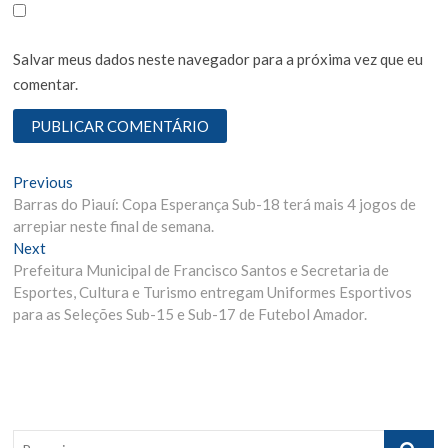
Salvar meus dados neste navegador para a próxima vez que eu
comentar.
N
Previous
P
Barras do Piauí: Copa Esperança Sub-18 terá mais 4 jogos de
r
a
arrepiar neste final de semana.
e
v
Next
N
v
Prefeitura Municipal de Francisco Santos e Secretaria de
e
i
e
Esportes, Cultura e Turismo entregam Uniformes Esportivos
x
o
g
para as Seleções Sub-15 e Sub-17 de Futebol Amador.
t
u
p
s
a
o
p
ç
s
o
ã
t
s
:
t
o
P
: