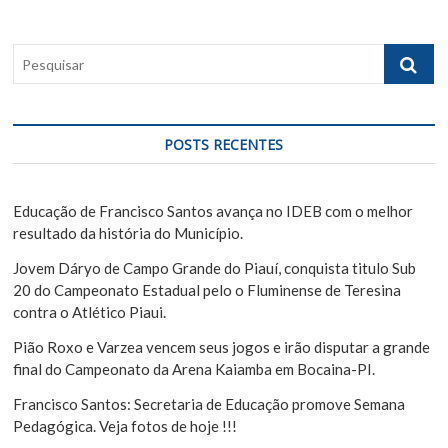
ã
t
s
:
t
o
P
:
e
d
s
e
q
u
P
POSTS RECENTES
i
o
s
s
a
Educação de Francisco Santos avança no IDEB com o melhor
r
resultado da história do Município.
t
Jovem Dáryo de Campo Grande do Piauí, conquista titulo Sub
20 do Campeonato Estadual pelo o Fluminense de Teresina
contra o Atlético Piaui.
Pião Roxo e Varzea vencem seus jogos e irão disputar a grande
final do Campeonato da Arena Kaiamba em Bocaina-PI.
Francisco Santos: Secretaria de Educação promove Semana
Pedagógica. Veja fotos de hoje !!!