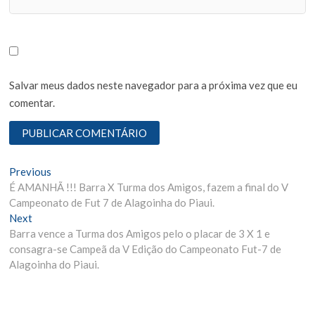
Salvar meus dados neste navegador para a próxima vez que eu
comentar.
N
Previous
P
É AMANHÃ !!! Barra X Turma dos Amigos, fazem a final do V
r
a
Campeonato de Fut 7 de Alagoinha do Piaui.
e
v
Next
N
v
Barra vence a Turma dos Amigos pelo o placar de 3 X 1 e
e
i
e
consagra-se Campeã da V Edição do Campeonato Fut-7 de
x
o
g
Alagoinha do Piaui.
t
u
p
s
a
o
p
ç
s
o