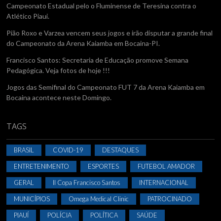
Campeonato Estadual pelo o Fluminense de Teresina contra o
Atlético Piaui.
Pião Roxo e Varzea vencem seus jogos e irão disputar a grande final
do Campeonato da Arena Kaiamba em Bocaina-PI.
Francisco Santos: Secretaria de Educação promove Semana
Pedagógica. Veja fotos de hoje !!!
Jogos das Semifinal do Campeonato FUT 7 da Arena Kaiamba em
Bocaina acontece neste Domingo.
TAGS
BRASIL
COVID-19
DESTAQUES
ENTRETENIMENTO
ESPORTES
FUTEBOL AMADOR
GERAL
II Copa Francisco Santos
INTERNACIONAL
MUNICÍPIOS
Omega Medical Clinic
PATROCINADO
PIAUÍ
POLÍCIA
POLÍTICA
SAÚDE