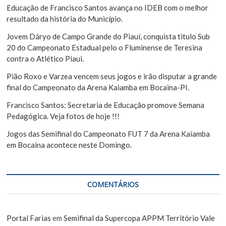
P
a
Educação de Francisco Santos avança no IDEB com o melhor
o
r
resultado da história do Município.
s
Jovem Dáryo de Campo Grande do Piauí, conquista titulo Sub
t
20 do Campeonato Estadual pelo o Fluminense de Teresina
contra o Atlético Piaui.
Pião Roxo e Varzea vencem seus jogos e irão disputar a grande
final do Campeonato da Arena Kaiamba em Bocaina-PI.
Francisco Santos: Secretaria de Educação promove Semana
Pedagógica. Veja fotos de hoje !!!
Jogos das Semifinal do Campeonato FUT 7 da Arena Kaiamba
em Bocaina acontece neste Domingo.
COMENTÁRIOS
Portal Farias
em
Semifinal da Supercopa APPM Território Vale