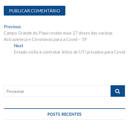
N
Previous
P
Campo Grande do Piauí recebe mais 27 doses das vacinas
r
a
Astrazeneca e Coronavac para a Covid – 19
e
v
Next
v
N
Estado volta a contratar leitos de UTI privados para Covid
i
e
e
o
x
g
u
t
s
p
a
p
o
ç
o
s
P
ã
s
t
e
t
:
o
s
:
q
d
u
POSTS RECENTES
e
i
s