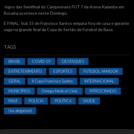
Jogos das Semifinal do Campeonato FUT 7 da Arena Kaiamba em
Bocaina acontece neste Domingo.
É FINAL: Sub 15 de Francisco Santos empata fora de casa e garante
vaga na grande final da Copa do Sertão de Futebol de Base.
TAGS
BRASIL
COVID-19
DESTAQUES
ENTRETENIMENTO
ESPORTES
FUTEBOL AMADOR
GERAL
II Copa Francisco Santos
INTERNACIONAL
MUNICÍPIOS
Omega Medical Clinic
PATROCINADO
PIAUÍ
POLÍCIA
POLÍTICA
SAÚDE
Uncategorized