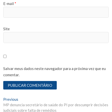
E-mail
*
Site
Salvar meus dados neste navegador para a próxima vez que eu
comentar.
N
Previous
P
MP denuncia secretário de saúde do PI por descumprir decisões
r
a
judiciais sobre falta de remédios
e