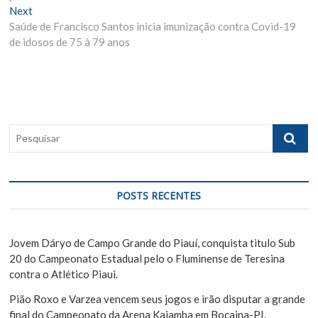
v
Next
N
v
Saúde de Francisco Santos inicia imunização contra Covid-19
e
i
e
de idosos de 75 à 79 anos
x
o
g
t
u
p
s
a
o
p
ç
s
o
ã
t
s
P
:
t
o
e
:
s
d
q
e
u
POSTS RECENTES
i
P
s
o
a
Jovem Dáryo de Campo Grande do Piauí, conquista titulo Sub
s
r
20 do Campeonato Estadual pelo o Fluminense de Teresina
contra o Atlético Piaui.
t
Pião Roxo e Varzea vencem seus jogos e irão disputar a grande
final do Campeonato da Arena Kaiamba em Bocaina-PI.