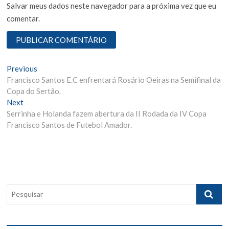
Salvar meus dados neste navegador para a próxima vez que eu
comentar.
N
Previous
P
Francisco Santos E.C enfrentará Rosário Oeiras na Semifinal da
r
a
Copa do Sertão.
e
v
Next
N
v
Serrinha e Holanda fazem abertura da II Rodada da IV Copa
e
i
e
Francisco Santos de Futebol Amador.
x
o
g
t
u
p
s
a
o
p
ç
s
o
ã
t
s
P
:
t
o
e
:
s
d
q