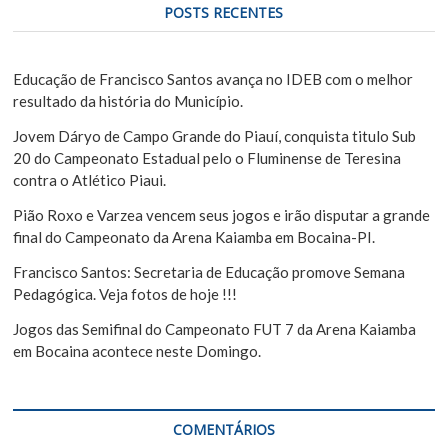
e
u
POSTS RECENTES
i
P
s
o
a
Educação de Francisco Santos avança no IDEB com o melhor
s
r
resultado da história do Município.
t
Jovem Dáryo de Campo Grande do Piauí, conquista titulo Sub
20 do Campeonato Estadual pelo o Fluminense de Teresina
contra o Atlético Piaui.
Pião Roxo e Varzea vencem seus jogos e irão disputar a grande
final do Campeonato da Arena Kaiamba em Bocaina-PI.
Francisco Santos: Secretaria de Educação promove Semana
Pedagógica. Veja fotos de hoje !!!
Jogos das Semifinal do Campeonato FUT 7 da Arena Kaiamba
em Bocaina acontece neste Domingo.
COMENTÁRIOS