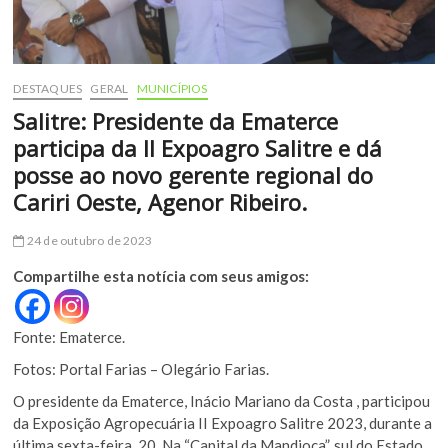
DESTAQUES
GERAL
MUNICÍPIOS
Salitre: Presidente da Ematerce
participa da II Expoagro Salitre e dá
posse ao novo gerente regional do
Cariri Oeste, Agenor Ribeiro.
24 de outubro de 2023
Compartilhe esta notícia com seus amigos:
Fonte: Ematerce.
Fotos: Portal Farias – Olegário Farias.
O presidente da Ematerce, Inácio Mariano da Costa , participou
da Exposição Agropecuária II Expoagro Salitre 2023, durante a
última sexta-feira, 20. Na “Capital da Mandioca”, sul do Estado,