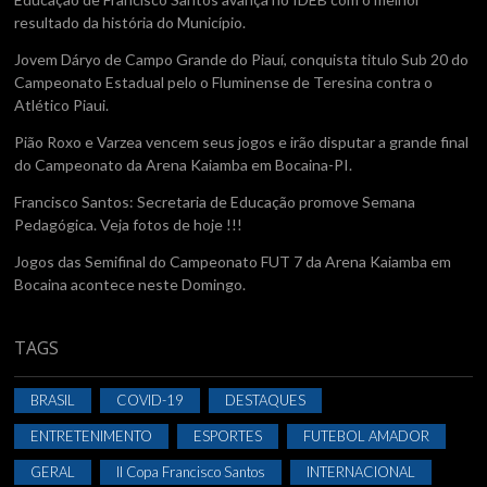
resultado da história do Município.
Jovem Dáryo de Campo Grande do Piauí, conquista titulo Sub 20 do
Campeonato Estadual pelo o Fluminense de Teresina contra o
Atlético Piaui.
Pião Roxo e Varzea vencem seus jogos e irão disputar a grande final
do Campeonato da Arena Kaiamba em Bocaina-PI.
Francisco Santos: Secretaria de Educação promove Semana
Pedagógica. Veja fotos de hoje !!!
Jogos das Semifinal do Campeonato FUT 7 da Arena Kaiamba em
Bocaina acontece neste Domingo.
TAGS
BRASIL
COVID-19
DESTAQUES
ENTRETENIMENTO
ESPORTES
FUTEBOL AMADOR
GERAL
II Copa Francisco Santos
INTERNACIONAL