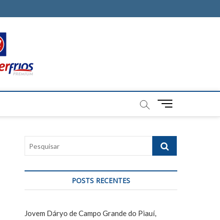
M
e
n
u
P
B
e
u
s
t
q
t
POSTS RECENTES
u
o
i
n
s
Jovem Dáryo de Campo Grande do Piauí,
a