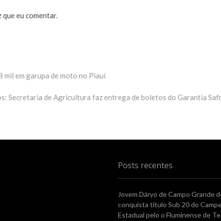
 que eu comentar.
 mil em garupa de moto no Piauí
s: Secretaria de Agricultura faz entrega de boletos do Garantia Saf
Posts recentes
Jovem Dáryo de Campo Grande do
conquista titulo Sub 20 do Camp
Estadual pelo o Fluminense de Te