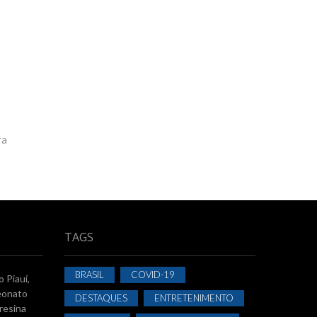
ra
TAGS
BRASIL
COVID-19
 Piauí,
eonato
DESTAQUES
ENTRETENIMENTO
resina