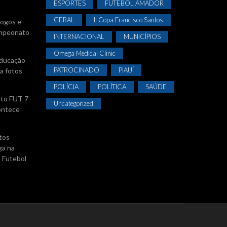
ESPORTES
FUTEBOL AMADOR
GERAL
II Copa Francisco Santos
jogos e
Campeonato
INTERNACIONAL
MUNICÍPIOS
Omega Medical Clinic
Educação
PATROCINADO
PIAUÍ
a fotos
POLÍCIA
POLÍTICA
SAÚDE
ato FUT 7
Uncategorized
ontece
tos
ga na
e Futebol