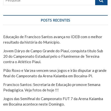
o
e
:
s
d
q
e
u
POSTS RECENTES
i
P
s
o
a
Educação de Francisco Santos avança no IDEB com o melhor
s
r
resultado da história do Município.
t
Jovem Dáryo de Campo Grande do Piauí, conquista titulo Sub
20 do Campeonato Estadual pelo o Fluminense de Teresina
contra o Atlético Piaui.
Pião Roxo e Varzea vencem seus jogos e irão disputar a grande
final do Campeonato da Arena Kaiamba em Bocaina-PI.
Francisco Santos: Secretaria de Educação promove Semana
Pedagógica. Veja fotos de hoje !!!
Jogos das Semifinal do Campeonato FUT 7 da Arena Kaiamba
em Bocaina acontece neste Domingo.