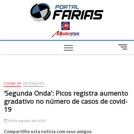
S
Portal
k
NOTÍCIAS DE
FRANCISCO
i
SANTOS E
Farias
p
REGIÃO
t
o
c
M
o
e
n
n
t
u
e
B
n
u
t
COVID-19
DESTAQUES
t
‘Segunda Onda’: Picos registra aumento
t
gradativo no número de casos de covid-
o
n
19
29 de outubro de 2020
Compartilhe esta notícia com seus amigos: