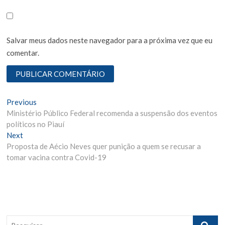
Salvar meus dados neste navegador para a próxima vez que eu
comentar.
N
Previous
P
Ministério Público Federal recomenda a suspensão dos eventos
r
a
políticos no Piauí
e
v
Next
N
v
Proposta de Aécio Neves quer punição a quem se recusar a
e
i
e
tomar vacina contra Covid-19
x
o
g
t
u
p
s
a
o
p
ç
s
o
ã
t
s
P
:
t