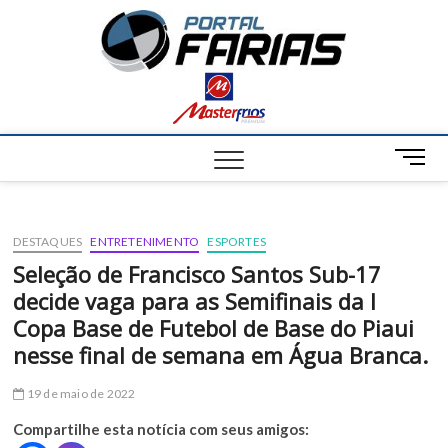
S
Portal
k
NOTÍCIAS DE
FRANCISCO
i
SANTOS E
Farias
p
REGIÃO
t
o
c
M
o
e
n
n
t
u
e
DESTAQUES
ENTRETENIMENTO
ESPORTES
B
n
u
Seleção de Francisco Santos Sub-17
t
t
decide vaga para as Semifinais da I
t
Copa Base de Futebol de Base do Piaui
o
nesse final de semana em Água Branca.
n
19 de maio de 2022
Compartilhe esta notícia com seus amigos: