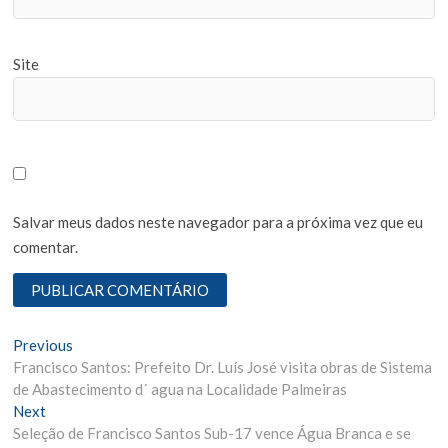
Site
Salvar meus dados neste navegador para a próxima vez que eu
comentar.
N
Previous
P
Francisco Santos: Prefeito Dr. Luís José visita obras de Sistema
r
a
de Abastecimento d´ agua na Localidade Palmeiras
e
v
Next
N
v
Seleção de Francisco Santos Sub-17 vence Água Branca e se
e
i
e