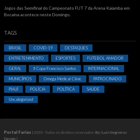
Jogos das Semifinal do Campeonato FUT 7 da Arena Kaiamba em
Bocaina acontece neste Domingo.
TAGS
BRASIL
COVID-19
DESTAQUES
ENTRETENIMENTO
ESPORTES
FUTEBOL AMADOR
GERAL
II Copa Francisco Santos
INTERNACIONAL
MUNICÍPIOS
Omega Medical Clinic
PATROCINADO
PIAUÍ
POLÍCIA
POLÍTICA
SAÚDE
Uncategorized
Portal Farias
| 2020 - Todos os direitos reservados:
By
|
Luis Negreiros
Design
|