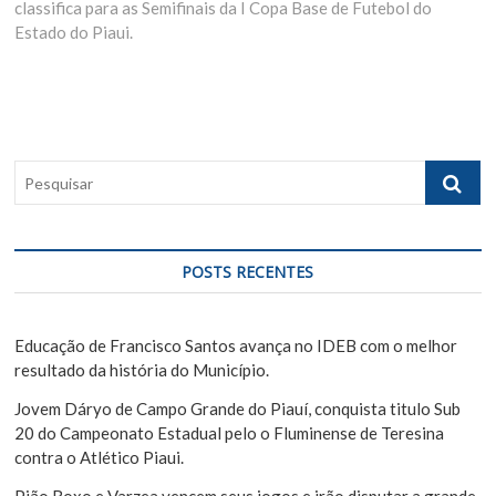
classifica para as Semifinais da I Copa Base de Futebol do
x
o
g
Estado do Piaui.
t
u
p
s
a
o
p
ç
s
o
ã
t
s
:
t
o
P
:
e
d
s
e
q
u
P
POSTS RECENTES
i
o
s
s
a
Educação de Francisco Santos avança no IDEB com o melhor
r
resultado da história do Município.
t
Jovem Dáryo de Campo Grande do Piauí, conquista titulo Sub
20 do Campeonato Estadual pelo o Fluminense de Teresina
contra o Atlético Piaui.