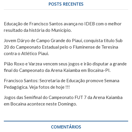
u
P
POSTS RECENTES
i
o
s
s
a
Educação de Francisco Santos avança no IDEB com o melhor
r
resultado da história do Município.
t
Jovem Dáryo de Campo Grande do Piauí, conquista titulo Sub
20 do Campeonato Estadual pelo o Fluminense de Teresina
contra o Atlético Piaui.
Pião Roxo e Varzea vencem seus jogos e irão disputar a grande
final do Campeonato da Arena Kaiamba em Bocaina-PI.
Francisco Santos: Secretaria de Educação promove Semana
Pedagógica. Veja fotos de hoje !!!
Jogos das Semifinal do Campeonato FUT 7 da Arena Kaiamba
em Bocaina acontece neste Domingo.
COMENTÁRIOS