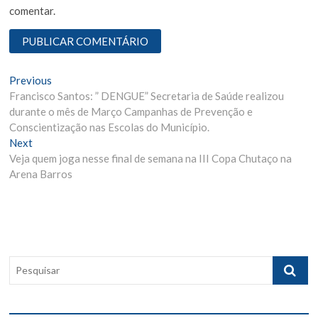
comentar.
N
Previous
P
Francisco Santos: ” DENGUE” Secretaria de Saúde realizou
r
a
durante o mês de Março Campanhas de Prevenção e
e
v
Conscientização nas Escolas do Município.
v
Next
N
i
e
Veja quem joga nesse final de semana na III Copa Chutaço na
e
o
g
Arena Barros
x
u
t
s
a
p
p
ç
o
o
ã
s
s
t
t
o
P
:
:
e
d
s
e
q