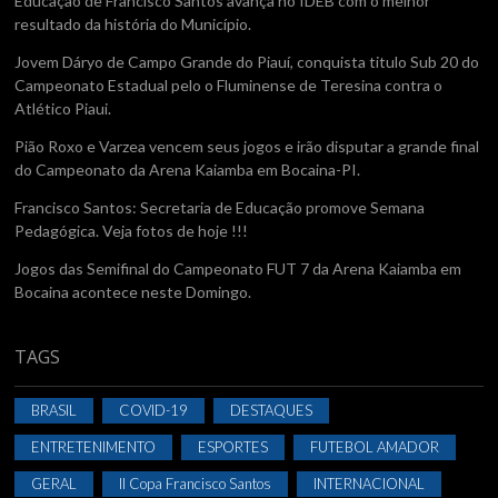
Educação de Francisco Santos avança no IDEB com o melhor
resultado da história do Município.
Jovem Dáryo de Campo Grande do Piauí, conquista titulo Sub 20 do
Campeonato Estadual pelo o Fluminense de Teresina contra o
Atlético Piaui.
Pião Roxo e Varzea vencem seus jogos e irão disputar a grande final
do Campeonato da Arena Kaiamba em Bocaina-PI.
Francisco Santos: Secretaria de Educação promove Semana
Pedagógica. Veja fotos de hoje !!!
Jogos das Semifinal do Campeonato FUT 7 da Arena Kaiamba em
Bocaina acontece neste Domingo.
TAGS
BRASIL
COVID-19
DESTAQUES
ENTRETENIMENTO
ESPORTES
FUTEBOL AMADOR
GERAL
II Copa Francisco Santos
INTERNACIONAL