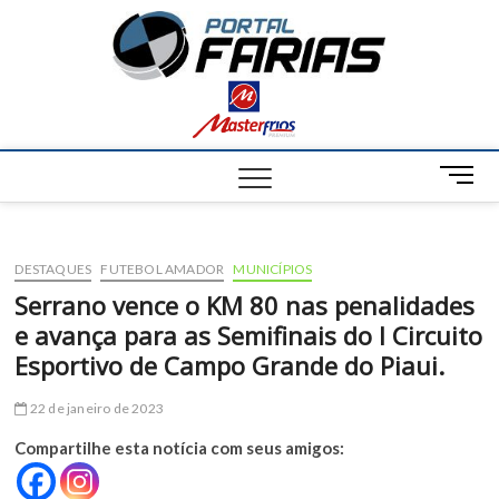
S
Portal
k
NOTÍCIAS DE
FRANCISCO
i
SANTOS E
Farias
p
REGIÃO
t
o
c
M
o
e
n
n
t
u
e
DESTAQUES
FUTEBOL AMADOR
MUNICÍPIOS
B
n
u
Serrano vence o KM 80 nas penalidades
t
t
e avança para as Semifinais do I Circuito
t
Esportivo de Campo Grande do Piaui.
o
n
22 de janeiro de 2023
Compartilhe esta notícia com seus amigos: