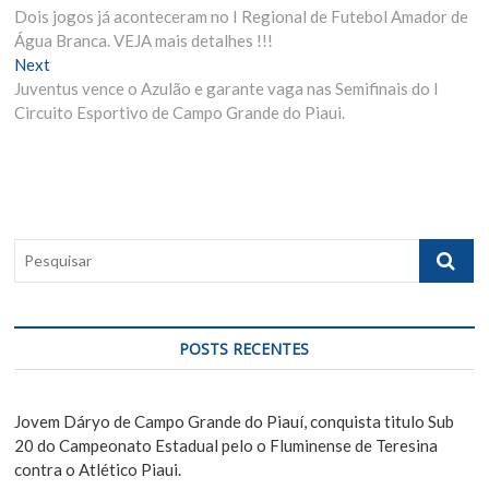
Dois jogos já aconteceram no I Regional de Futebol Amador de
r
a
Água Branca. VEJA mais detalhes !!!
e
v
Next
N
v
Juventus vence o Azulão e garante vaga nas Semifinais do I
e
i
e
Circuito Esportivo de Campo Grande do Piaui.
x
o
g
t
u
p
s
a
o
p
ç
s
o
ã
t
s
P
:
t
o
e
:
s
d
q
e
u
POSTS RECENTES
i
P
s
o
a
Jovem Dáryo de Campo Grande do Piauí, conquista titulo Sub
s
r
20 do Campeonato Estadual pelo o Fluminense de Teresina
contra o Atlético Piaui.
t