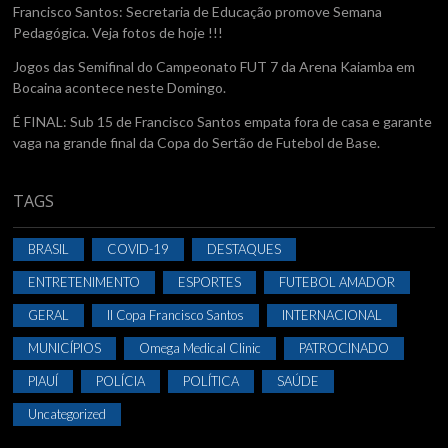
Francisco Santos: Secretaria de Educação promove Semana
Pedagógica. Veja fotos de hoje !!!
Jogos das Semifinal do Campeonato FUT 7 da Arena Kaiamba em
Bocaina acontece neste Domingo.
É FINAL: Sub 15 de Francisco Santos empata fora de casa e garante
vaga na grande final da Copa do Sertão de Futebol de Base.
TAGS
BRASIL
COVID-19
DESTAQUES
ENTRETENIMENTO
ESPORTES
FUTEBOL AMADOR
GERAL
II Copa Francisco Santos
INTERNACIONAL
MUNICÍPIOS
Omega Medical Clinic
PATROCINADO
PIAUÍ
POLÍCIA
POLÍTICA
SAÚDE
Uncategorized