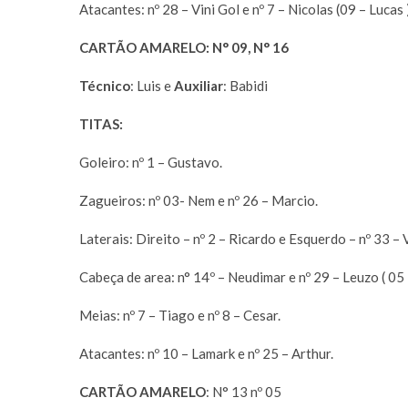
Atacantes: nº 28 – Vini Gol e nº 7 – Nicolas (09 – Lucas )
CARTÃO AMARELO: N° 09, N° 16
Técnico
: Luis e
Auxiliar
: Babidi
TITAS:
Goleiro: nº 1 – Gustavo.
Zagueiros: nº 03- Nem e nº 26 – Marcio.
Laterais: Direito – nº 2 – Ricardo e Esquerdo – nº 33 –
Cabeça de area: n° 14º – Neudimar e nº 29 – Leuzo ( 05
Meias: nº 7 – Tiago e nº 8 – Cesar.
Atacantes: nº 10 – Lamark e nº 25 – Arthur.
CARTÃO AMARELO
: N° 13 nº 05