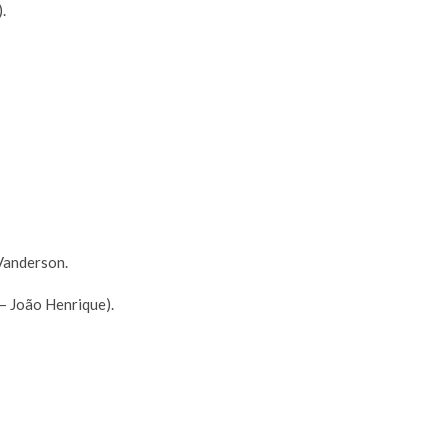
.
 Vanderson.
 – João Henrique).