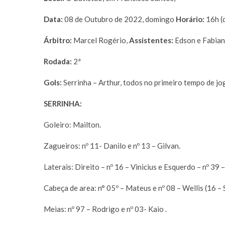
Data:
08 de Outubro de 2022, domingo
Horário:
16h (d
Árbitro:
Marcel Rogério,
Assistentes:
Edson e Fabian
Rodada:
2ª
Gols:
Serrinha – Arthur, todos no primeiro tempo de jo
SERRINHA:
Goleiro: Mailton.
Zagueiros: nº 11- Danilo e nº 13 – Gilvan.
Laterais: Direito – nº 16 – Vinicius e Esquerdo – nº 39 –
Cabeça de area: n° 05º – Mateus e nº 08 – Wellis (16 – S
Meias: nº 97 – Rodrigo e nº 03- Kaio .