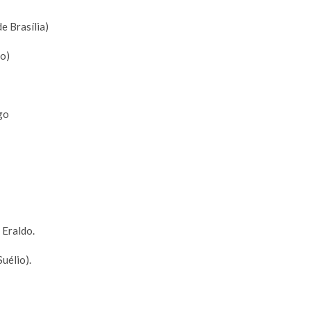
e Brasília)
o)
go
 Eraldo.
uélio).