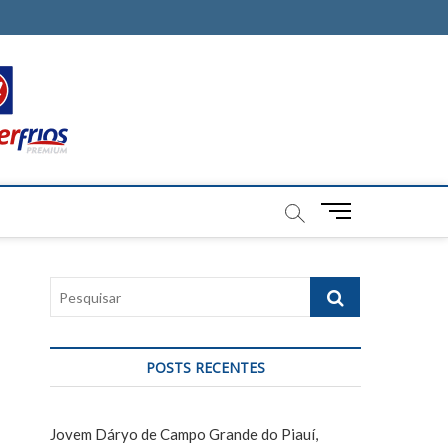
M
e
n
u
P
B
e
u
s
t
q
t
POSTS RECENTES
u
o
i
n
s
Jovem Dáryo de Campo Grande do Piauí,
a