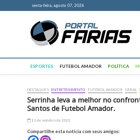
S
sexta-feira, agosto 07, 2026
k
i
p
P
NOT
t
o
c
o
n
t
ESPORTES
FUTEBOL AMADOR
POLÍTICA
M
e
n
t
DESTAQUES
ENTRETENIMENTO
FUTEBOL AMADOR
GERAL
Serrinha leva a melhor no confront
Santos de Futebol Amador.
11 de outubro de 2022
Compartilhe esta notícia com seus amigos: