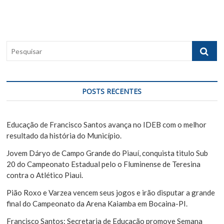
p
s
a
o
p
ç
s
o
ã
t
s
P
:
t
o
e
:
s
d
q
e
u
POSTS RECENTES
i
P
s
o
a
Educação de Francisco Santos avança no IDEB com o melhor
s
r
resultado da história do Município.
t
Jovem Dáryo de Campo Grande do Piauí, conquista titulo Sub
20 do Campeonato Estadual pelo o Fluminense de Teresina
contra o Atlético Piaui.
Pião Roxo e Varzea vencem seus jogos e irão disputar a grande
final do Campeonato da Arena Kaiamba em Bocaina-PI.
Francisco Santos: Secretaria de Educação promove Semana