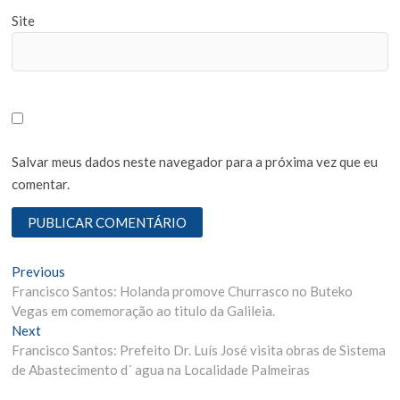
Site
Salvar meus dados neste navegador para a próxima vez que eu
comentar.
N
Previous
P
Francisco Santos: Holanda promove Churrasco no Buteko
r
a
Vegas em comemoração ao titulo da Galileia.
e
v
Next
N
v
Francisco Santos: Prefeito Dr. Luís José visita obras de Sistema
e
i
e
de Abastecimento d´ agua na Localidade Palmeiras
x
o
g
t
u