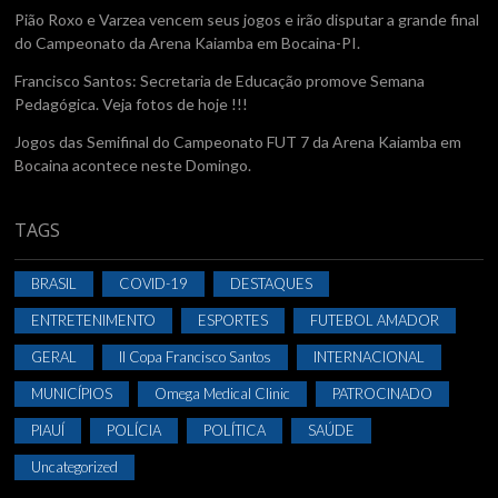
Pião Roxo e Varzea vencem seus jogos e irão disputar a grande final
do Campeonato da Arena Kaiamba em Bocaina-PI.
Francisco Santos: Secretaria de Educação promove Semana
Pedagógica. Veja fotos de hoje !!!
Jogos das Semifinal do Campeonato FUT 7 da Arena Kaiamba em
Bocaina acontece neste Domingo.
TAGS
BRASIL
COVID-19
DESTAQUES
ENTRETENIMENTO
ESPORTES
FUTEBOL AMADOR
GERAL
II Copa Francisco Santos
INTERNACIONAL
MUNICÍPIOS
Omega Medical Clinic
PATROCINADO
PIAUÍ
POLÍCIA
POLÍTICA
SAÚDE
Uncategorized