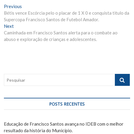
N
Previous
P
Bétis vence Escórcia pelo o placar de 1 X 0 e conquista titulo da
r
a
Supercopa Francisco Santos de Futebol Amador.
e
v
Next
N
v
Caminhada em Francisco Santos alerta para o combate ao
e
i
e
abuso e exploração de crianças e adolescentes.
x
o
g
t
u
p
s
a
o
p
ç
s
o
ã
t
s
P
:
t
o
e
:
s
d
q
e
u
POSTS RECENTES
i
P
s
o
a
Educação de Francisco Santos avança no IDEB com o melhor
s
r
resultado da história do Município.