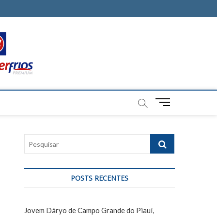
M
e
n
u
P
B
e
u
s
t
q
t
POSTS RECENTES
u
o
i
n
s
Jovem Dáryo de Campo Grande do Piauí,
a