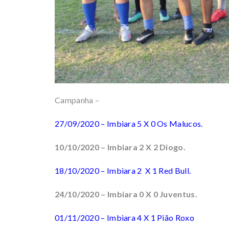
Campanha –
27/09/2020 – Imbiara 5 X 0 Os Malucos.
10/10/2020 – Imbiara 2 X 2 Diogo.
18/10/2020 – Imbiara 2 X 1 Red Bull.
24/10/2020 – Imbiara 0 X 0 Juventus.
01/11/2020 – Imbiara 4 X 1 Pião Roxo