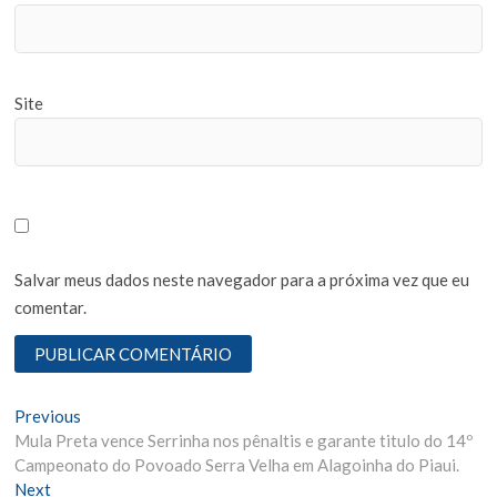
Site
Salvar meus dados neste navegador para a próxima vez que eu
comentar.
N
Previous
P
Mula Preta vence Serrinha nos pênaltis e garante titulo do 14º
r
a
Campeonato do Povoado Serra Velha em Alagoinha do Piaui.
e
v
Next
N
v