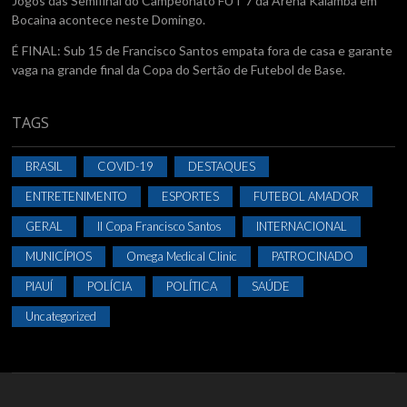
Jogos das Semifinal do Campeonato FUT 7 da Arena Kaiamba em
Bocaina acontece neste Domingo.
É FINAL: Sub 15 de Francisco Santos empata fora de casa e garante
vaga na grande final da Copa do Sertão de Futebol de Base.
TAGS
BRASIL
COVID-19
DESTAQUES
ENTRETENIMENTO
ESPORTES
FUTEBOL AMADOR
GERAL
II Copa Francisco Santos
INTERNACIONAL
MUNICÍPIOS
Omega Medical Clinic
PATROCINADO
PIAUÍ
POLÍCIA
POLÍTICA
SAÚDE
Uncategorized