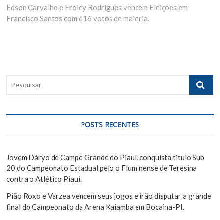
Edson Carvalho e Eroley Rodrigues vencem Eleições em
e
i
e
Francisco Santos com 616 votos de maioria.
x
o
g
t
u
p
s
a
o
p
ç
s
o
ã
t
s
P
:
t
o
e
:
s
d
q
e
u
POSTS RECENTES
i
P
s
o
a
Jovem Dáryo de Campo Grande do Piauí, conquista titulo Sub
s
r
20 do Campeonato Estadual pelo o Fluminense de Teresina
contra o Atlético Piaui.
t
Pião Roxo e Varzea vencem seus jogos e irão disputar a grande
final do Campeonato da Arena Kaiamba em Bocaina-PI.