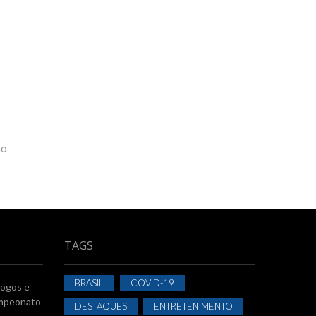
ão
TAGS
BRASIL
COVID-19
jogos e
Campeonato
DESTAQUES
ENTRETENIMENTO