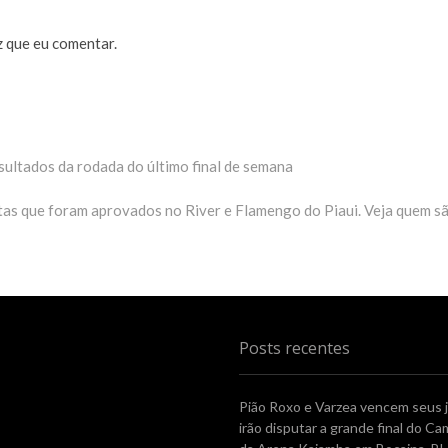
 que eu comentar.
sultados da rodada do último final de semana
etas que foram aprovados no River e Flamengo do Piaui. Veja quem s
Posts recentes
Pião Roxo e Varzea vencem seus 
irão disputar a grande final do 