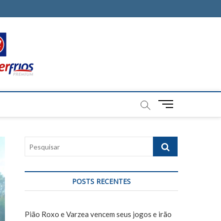
M
e
n
u
P
B
e
u
s
t
q
t
POSTS RECENTES
u
o
i
n
s
Pião Roxo e Varzea vencem seus jogos e irão
a