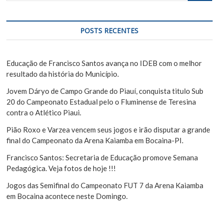
d
s
e
q
u
P
POSTS RECENTES
i
o
s
s
a
Educação de Francisco Santos avança no IDEB com o melhor
r
resultado da história do Município.
t
Jovem Dáryo de Campo Grande do Piauí, conquista titulo Sub
20 do Campeonato Estadual pelo o Fluminense de Teresina
contra o Atlético Piaui.
Pião Roxo e Varzea vencem seus jogos e irão disputar a grande
final do Campeonato da Arena Kaiamba em Bocaina-PI.
Francisco Santos: Secretaria de Educação promove Semana
Pedagógica. Veja fotos de hoje !!!
Jogos das Semifinal do Campeonato FUT 7 da Arena Kaiamba
em Bocaina acontece neste Domingo.