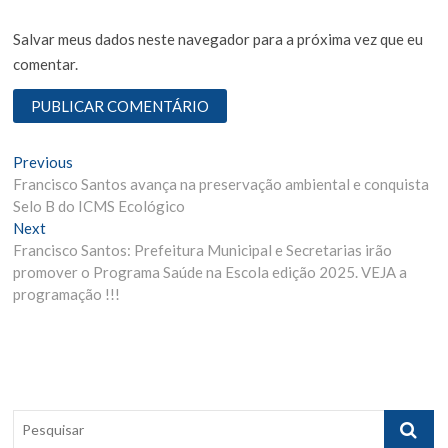
Salvar meus dados neste navegador para a próxima vez que eu
comentar.
N
Previous
P
Francisco Santos avança na preservação ambiental e conquista
r
a
Selo B do ICMS Ecológico
e
v
Next
N
v
Francisco Santos: Prefeitura Municipal e Secretarias irão
e
i
e
promover o Programa Saúde na Escola edição 2025. VEJA a
x
o
g
programação !!!
t
u
p
s
a
o
p
ç
s
o
ã
t
s
:
t
o
P
:
e