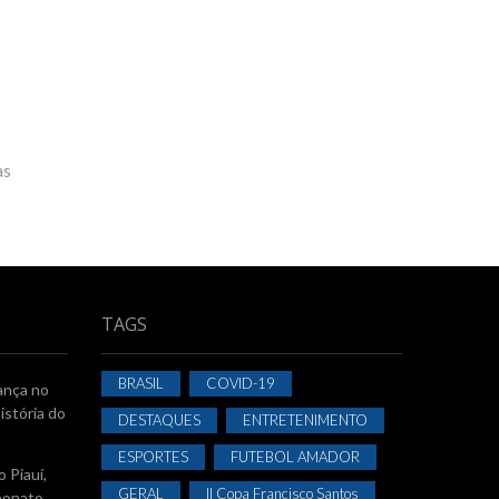
as
TAGS
BRASIL
COVID-19
ança no
istória do
DESTAQUES
ENTRETENIMENTO
ESPORTES
FUTEBOL AMADOR
 Piauí,
GERAL
II Copa Francisco Santos
eonato