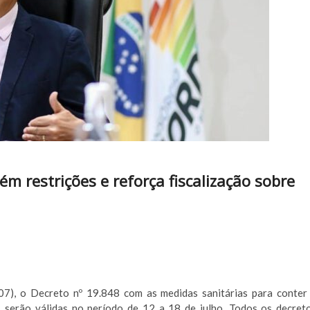
m restrições e reforça fiscalização sobre
7), o Decreto nº 19.848 com as medidas sanitárias para conter
 serão válidas no período de 12 a 18 de julho. Todos os decret