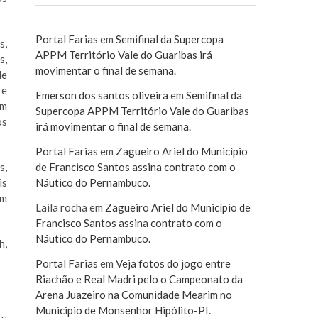
Portal Farias
em
Semifinal da Supercopa
s,
APPM Território Vale do Guaribas irá
s,
movimentar o final de semana.
de
re
Emerson dos santos oliveira
em
Semifinal da
om
Supercopa APPM Território Vale do Guaribas
os
irá movimentar o final de semana.
Portal Farias
em
Zagueiro Ariel do Município
s,
de Francisco Santos assina contrato com o
is
Náutico do Pernambuco.
em
Laila rocha
em
Zagueiro Ariel do Município de
Francisco Santos assina contrato com o
Náutico do Pernambuco.
h,
Portal Farias
em
Veja fotos do jogo entre
Riachão e Real Madri pelo o Campeonato da
Arena Juazeiro na Comunidade Mearim no
Municipio de Monsenhor Hipólito-PI.