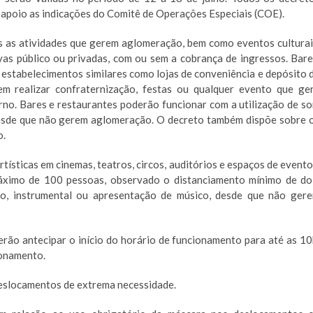
apoio as indicações do Comitê de Operações Especiais (COE).
 as atividades que gerem aglomeração, bem como eventos culturai
vas público ou privadas, com ou sem a cobrança de ingressos. Bare
 e estabelecimentos similares como lojas de conveniência e depósito 
m realizar confraternização, festas ou qualquer evento que ge
no. Bares e restaurantes poderão funcionar com a utilização de s
desde que não gerem aglomeração. O decreto também dispõe sobre 
o.
artísticas em cinemas, teatros, circos, auditórios e espaços de evento
áximo de 100 pessoas, observado o distanciamento mínimo de do
co, instrumental ou apresentação de músico, desde que não ger
rão antecipar o início do horário de funcionamento para até as 10
ionamento.
deslocamentos de extrema necessidade.