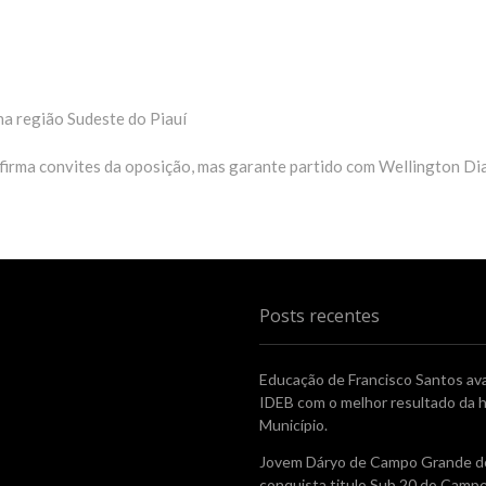
na região Sudeste do Piauí
irma convites da oposição, mas garante partido com Wellington Di
Posts recentes
Educação de Francisco Santos av
IDEB com o melhor resultado da h
Município.
Jovem Dáryo de Campo Grande do
conquista titulo Sub 20 do Camp