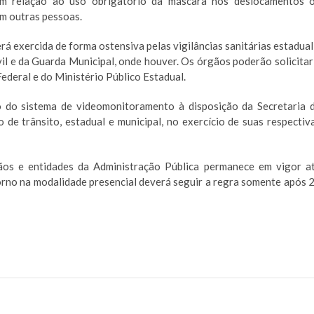
em relação ao uso obrigatório da máscara nos deslocamentos 
em outras pessoas.
rá exercida de forma ostensiva pelas vigilâncias sanitárias estadual
ivil e da Guarda Municipal, onde houver. Os órgãos poderão solicitar
Federal e do Ministério Público Estadual.
ção do sistema de videomonitoramento à disposição da Secretaria 
 de trânsito, estadual e municipal, no exercício de suas respectiv
ãos e entidades da Administração Pública permanece em vigor a
rno na modalidade presencial deverá seguir a regra somente após 