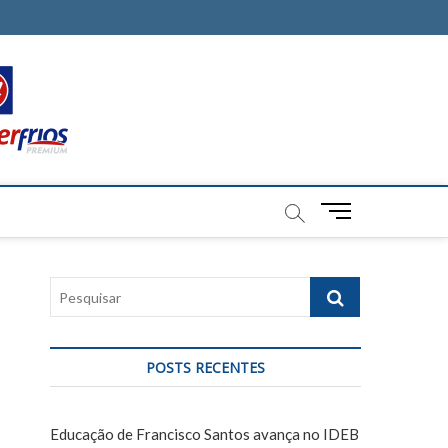
M
e
n
u
P
B
e
u
s
t
q
t
POSTS RECENTES
u
o
i
n
s
Educação de Francisco Santos avança no IDEB
a