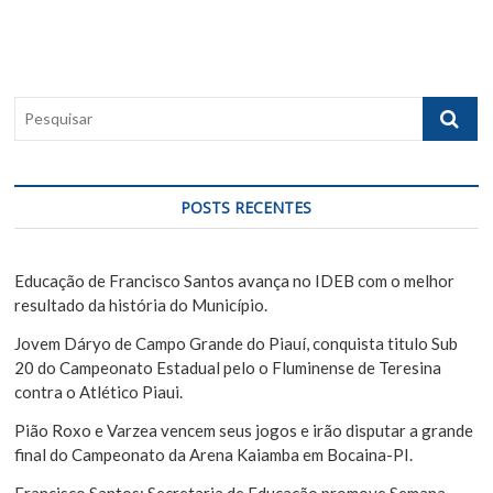
o
s
a
s
p
ç
t
o
ã
:
s
P
t
o
e
:
s
d
q
e
u
POSTS RECENTES
i
P
s
o
a
Educação de Francisco Santos avança no IDEB com o melhor
s
r
resultado da história do Município.
t
Jovem Dáryo de Campo Grande do Piauí, conquista titulo Sub
20 do Campeonato Estadual pelo o Fluminense de Teresina
contra o Atlético Piaui.
Pião Roxo e Varzea vencem seus jogos e irão disputar a grande
final do Campeonato da Arena Kaiamba em Bocaina-PI.
Francisco Santos: Secretaria de Educação promove Semana