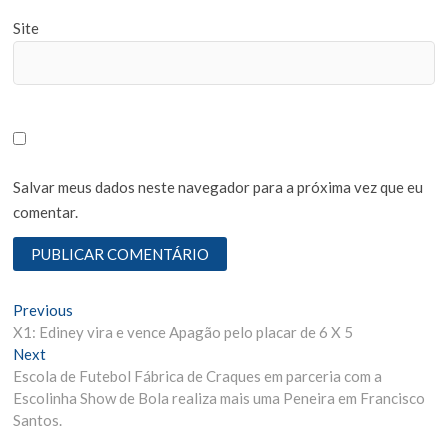
Site
Salvar meus dados neste navegador para a próxima vez que eu
comentar.
N
Previous
P
X1: Ediney vira e vence Apagão pelo placar de 6 X 5
r
a
Next
N
e
v
Escola de Futebol Fábrica de Craques em parceria com a
e
v
Escolinha Show de Bola realiza mais uma Peneira em Francisco
x
i
e
Santos.
t
o
g
p
u