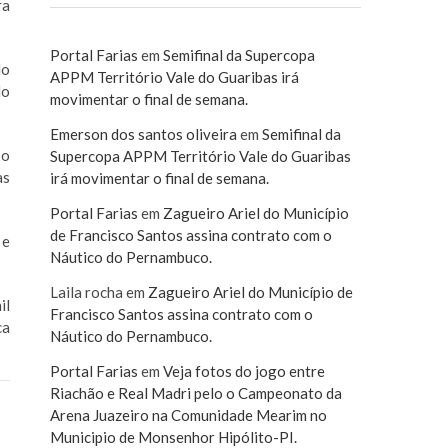
ra
Portal Farias
em
Semifinal da Supercopa
do
APPM Território Vale do Guaribas irá
do
movimentar o final de semana.
Emerson dos santos oliveira
em
Semifinal da
 o
Supercopa APPM Território Vale do Guaribas
as
irá movimentar o final de semana.
Portal Farias
em
Zagueiro Ariel do Município
de Francisco Santos assina contrato com o
 e
Náutico do Pernambuco.
Laila rocha
em
Zagueiro Ariel do Município de
il
Francisco Santos assina contrato com o
ca
Náutico do Pernambuco.
Portal Farias
em
Veja fotos do jogo entre
Riachão e Real Madri pelo o Campeonato da
Arena Juazeiro na Comunidade Mearim no
Municipio de Monsenhor Hipólito-PI.