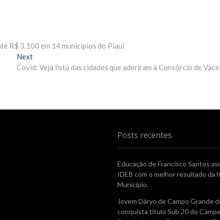
té R$ 3.100 em 14 municípios do Piauí
Next
N
Covid: Veja lista das cidades que aderiram à Consórcio de Vaci
e
x
t
p
o
s
t
Posts recentes
:
Educação de Francisco Santos av
IDEB com o melhor resultado da h
Município.
Jovem Dáryo de Campo Grande do
conquista titulo Sub 20 do Camp