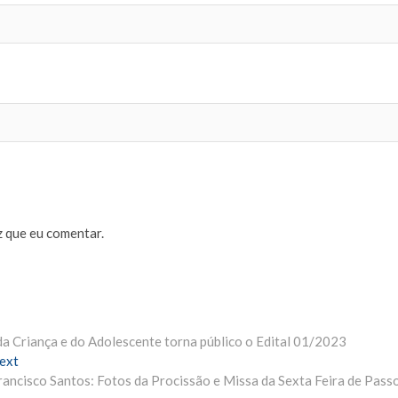
 que eu comentar.
da Criança e do Adolescente torna público o Edital 01/2023
ext
N
rancisco Santos: Fotos da Procissão e Missa da Sexta Feira de Pass
e