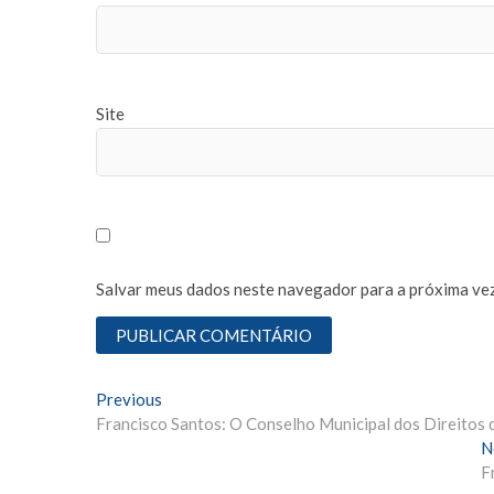
Site
Salvar meus dados neste navegador para a próxima vez
N
Previous
P
Francisco Santos: O Conselho Municipal dos Direitos 
r
a
e
N
v
v
F