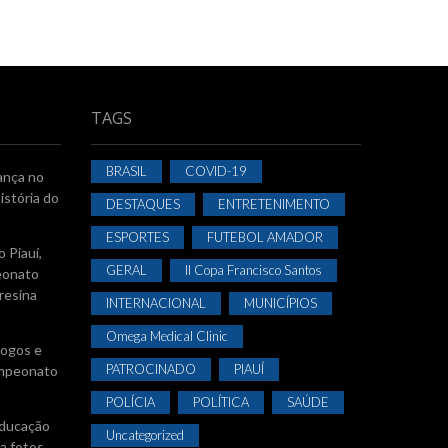
TAGS
BRASIL
COVID-19
ança no
istória do
DESTAQUES
ENTRETENIMENTO
ESPORTES
FUTEBOL AMADOR
 Piauí,
GERAL
II Copa Francisco Santos
eonato
resina
INTERNACIONAL
MUNICÍPIOS
Omega Medical Clinic
jogos e
PATROCINADO
PIAUÍ
Campeonato
POLÍCIA
POLÍTICA
SAÚDE
Educação
Uncategorized
a fotos