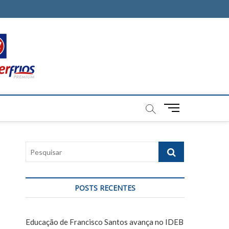
M
e
n
u
P
B
e
u
s
t
q
t
POSTS RECENTES
u
o
i
n
s
Educação de Francisco Santos avança no IDEB
a