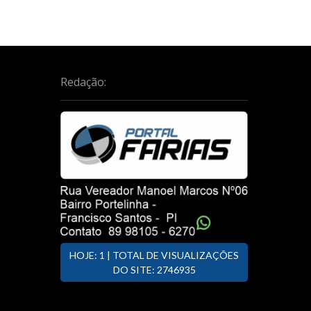
i
e
o
g
u
s
a
p
ç
o
Redação:
ã
s
t
o
:
d
e
P
o
s
t
HOJE: 1 | TOTAL DE VISUALIZAÇÕES
DO SITE: 2746935