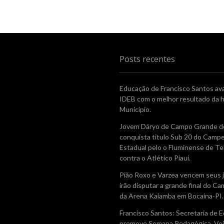
x
t
p
o
s
t
Posts recentes
:
Educação de Francisco Santos av
IDEB com o melhor resultado da h
Município.
Jovem Dáryo de Campo Grande do
conquista titulo Sub 20 do Camp
Estadual pelo o Fluminense de Te
contra o Atlético Piaui.
Pião Roxo e Varzea vencem seus 
irão disputar a grande final do 
da Arena Kaiamba em Bocaina-PI.
Francisco Santos: Secretaria de 
promove Semana Pedagógica. Vej