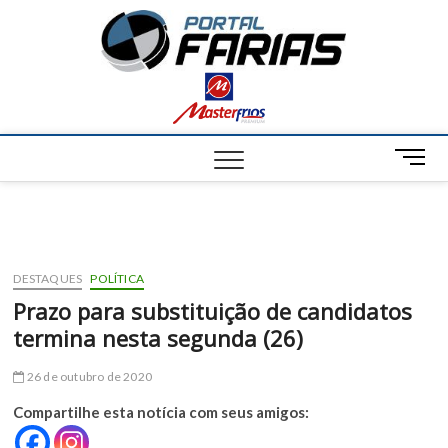
S
Portal
k
NOTÍCIAS DE
FRANCISCO
i
SANTOS E
Farias
p
REGIÃO
t
o
c
M
o
e
n
n
t
u
e
B
n
u
t
DESTAQUES
POLÍTICA
t
Prazo para substituição de candidatos
t
termina nesta segunda (26)
o
n
26 de outubro de 2020
Compartilhe esta notícia com seus amigos: