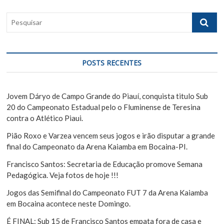
ã
t
s
P
:
t
o
e
:
s
d
q
e
u
POSTS RECENTES
i
P
s
o
a
Jovem Dáryo de Campo Grande do Piauí, conquista titulo Sub
s
r
20 do Campeonato Estadual pelo o Fluminense de Teresina
contra o Atlético Piaui.
t
Pião Roxo e Varzea vencem seus jogos e irão disputar a grande
final do Campeonato da Arena Kaiamba em Bocaina-PI.
Francisco Santos: Secretaria de Educação promove Semana
Pedagógica. Veja fotos de hoje !!!
Jogos das Semifinal do Campeonato FUT 7 da Arena Kaiamba
em Bocaina acontece neste Domingo.
É FINAL: Sub 15 de Francisco Santos empata fora de casa e