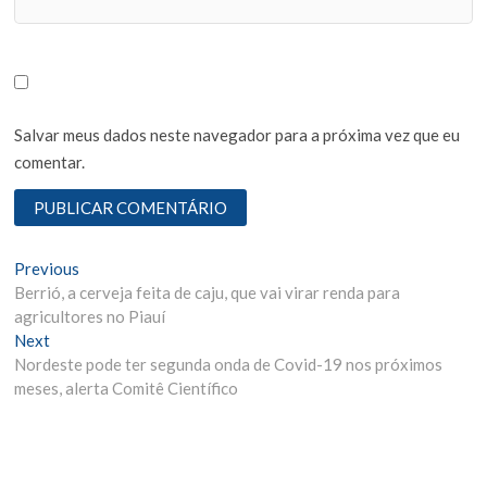
Salvar meus dados neste navegador para a próxima vez que eu
comentar.
N
Previous
P
Berrió, a cerveja feita de caju, que vai virar renda para
r
a
agricultores no Piauí
e
v
Next
N
v
Nordeste pode ter segunda onda de Covid-19 nos próximos
e
i
e
meses, alerta Comitê Científico
x
o
g
t
u
p
s
a
o
p
ç
s
o