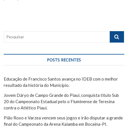
g
t
u
p
s
a
o
p
ç
s
o
ã
t
s
P
:
t
o
e
:
s
d
q
e
u
POSTS RECENTES
i
P
s
o
a
Educação de Francisco Santos avança no IDEB com o melhor
s
r
resultado da história do Município.
t
Jovem Dáryo de Campo Grande do Piauí, conquista titulo Sub
20 do Campeonato Estadual pelo o Fluminense de Teresina
contra o Atlético Piaui.
Pião Roxo e Varzea vencem seus jogos e irão disputar a grande
final do Campeonato da Arena Kaiamba em Bocaina-PI.