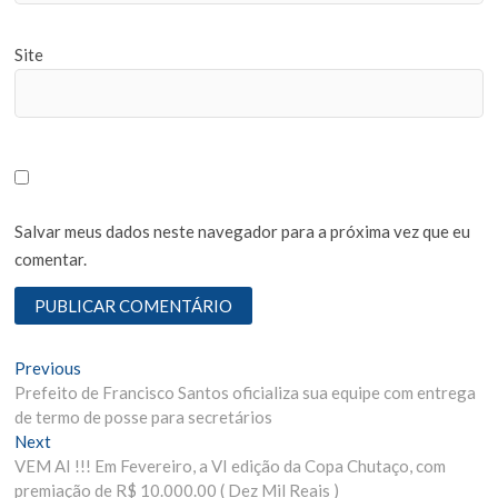
Site
Salvar meus dados neste navegador para a próxima vez que eu
comentar.
N
Previous
P
Prefeito de Francisco Santos oficializa sua equipe com entrega
r
a
de termo de posse para secretários
e
v
Next
N
v
VEM AI !!! Em Fevereiro, a VI edição da Copa Chutaço, com
e
i
e
premiação de R$ 10.000.00 ( Dez Mil Reais )
x
o