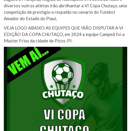
diversos outros atletas irão abrilhantar a VI Copa Chutaço, uma
competição de prestigio e respaldo no cenario do Futebol
Amador do Estado do Piaui.
VEJA LOGO ABAIXO AS EQUIPES QUE IRÃO DISPUTAR A VI
EDIÇÃO DA COPA CHUTAÇO, em 2024 a equipe Campeã foi a
Master Frios da cidade de Picos-PI.