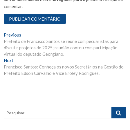
comentar.
N
Previous
P
Prefeito de Francisco Santos se reúne com pecuaristas para
r
a
discutir projetos de 2025; reunião contou com participação
e
v
virtual do deputado Georgiano.
v
Next
N
i
e
Francisco Santos: Conheça os novos Secretários na Gestão do
e
o
g
Prefeito Edson Carvalho e Vice Eroley Rodrigues.
x
u
t
s
a
p
p
ç
o
o
ã
s
s
t
t
o
P
:
:
e
d
s
e
q