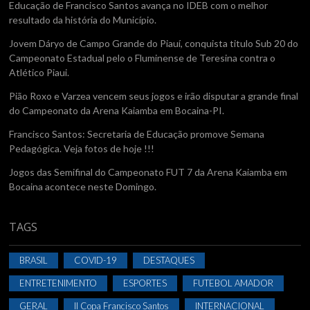
Educação de Francisco Santos avança no IDEB com o melhor
resultado da história do Município.
Jovem Dáryo de Campo Grande do Piauí, conquista titulo Sub 20 do
Campeonato Estadual pelo o Fluminense de Teresina contra o
Atlético Piaui.
Pião Roxo e Varzea vencem seus jogos e irão disputar a grande final
do Campeonato da Arena Kaiamba em Bocaina-PI.
Francisco Santos: Secretaria de Educação promove Semana
Pedagógica. Veja fotos de hoje !!!
Jogos das Semifinal do Campeonato FUT 7 da Arena Kaiamba em
Bocaina acontece neste Domingo.
TAGS
BRASIL
COVID-19
DESTAQUES
ENTRETENIMENTO
ESPORTES
FUTEBOL AMADOR
GERAL
II Copa Francisco Santos
INTERNACIONAL