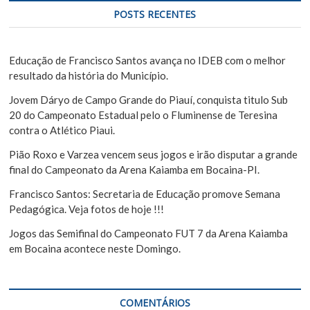
u
P
POSTS RECENTES
i
o
s
s
a
Educação de Francisco Santos avança no IDEB com o melhor
r
resultado da história do Município.
t
Jovem Dáryo de Campo Grande do Piauí, conquista titulo Sub
20 do Campeonato Estadual pelo o Fluminense de Teresina
contra o Atlético Piaui.
Pião Roxo e Varzea vencem seus jogos e irão disputar a grande
final do Campeonato da Arena Kaiamba em Bocaina-PI.
Francisco Santos: Secretaria de Educação promove Semana
Pedagógica. Veja fotos de hoje !!!
Jogos das Semifinal do Campeonato FUT 7 da Arena Kaiamba
em Bocaina acontece neste Domingo.
COMENTÁRIOS