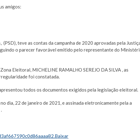
us amigos:
s, (PSD), teve as contas da campanha de 2020 aprovadas pela Justiç
eguindo o parecer favorável emitido pelo representante do Ministér
ª Zona Eleitoral, MICHELINE RAMALHO SEREJO DA SILVA , as
rregularidade foi constatada.
apresentou todos os documentos exigidos pela legislação eleitoral.
no dia, 22 de janeiro de 2021, e assinada eletronicamente pela a
.
3af667590c0d86aaaa82.Baixar