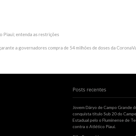
 Piaui; entenda as restrições
garante a governadores compra de 54 milhões de doses da CoronaV
Posts recentes
Jovem Dáryo de Campo Grande do
conquista titulo Sub 20 do Camp
Estadual pelo o Fluminense de Te
contra o Atlético Piaui.