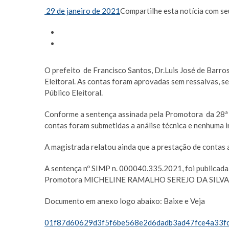
29 de janeiro de 2021
Compartilhe esta notícia com se
O prefeito de Francisco Santos, Dr.Luis José de Barro
Eleitoral. As contas foram aprovadas sem ressalvas, s
Público Eleitoral.
Conforme a sentença assinada pela Promotora da 28
contas foram submetidas a análise técnica e nenhuma i
A magistrada relatou ainda que a prestação de contas 
A sentença nº SIMP n. 000040.335.2021, foi publicada 
Promotora MICHELINE RAMALHO SEREJO DA SILVA 
Documento em anexo logo abaixo: Baixe e Veja
01f87d60629d3f5f6be568e2d6dadb3ad47fce4a33fd