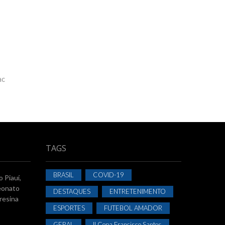
ac
TAGS
BRASIL
COVID-19
 Piauí,
eonato
DESTAQUES
ENTRETENIMENTO
resina
ESPORTES
FUTEBOL AMADOR
GERAL
II Copa Francisco Santos