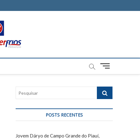
M
e
n
u
P
B
e
u
s
t
q
t
POSTS RECENTES
u
o
i
n
s
Jovem Dáryo de Campo Grande do Piauí,
a