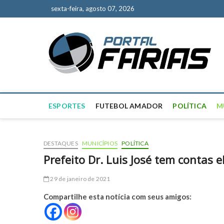
S
sexta-feira, agosto 07, 2026
k
i
p
P
NOT
t
o
c
o
n
t
ESPORTES
FUTEBOL AMADOR
POLÍTICA
M
e
n
t
DESTAQUES
MUNICÍPIOS
POLÍTICA
Prefeito Dr. Luis José tem contas e
29 de janeiro de 2021
Compartilhe esta notícia com seus amigos: