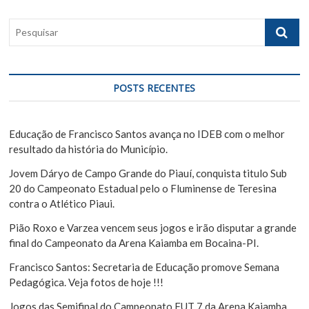
ã
t
s
P
:
t
o
e
:
s
d
q
e
u
POSTS RECENTES
i
P
s
o
a
Educação de Francisco Santos avança no IDEB com o melhor
s
r
resultado da história do Município.
t
Jovem Dáryo de Campo Grande do Piauí, conquista titulo Sub
20 do Campeonato Estadual pelo o Fluminense de Teresina
contra o Atlético Piaui.
Pião Roxo e Varzea vencem seus jogos e irão disputar a grande
final do Campeonato da Arena Kaiamba em Bocaina-PI.
Francisco Santos: Secretaria de Educação promove Semana
Pedagógica. Veja fotos de hoje !!!
Jogos das Semifinal do Campeonato FUT 7 da Arena Kaiamba