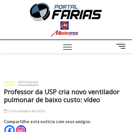
S
Portal
k
NOTÍCIAS DE
FRANCISCO
i
SANTOS E
Farias
p
REGIÃO
t
o
c
M
o
e
n
n
t
u
e
B
n
u
t
BRASIL
DESTAQUES
t
Professor da USP cria novo ventilador
t
pulmonar de baixo custo: vídeo
o
n
17 de outubro de 2020
Compartilhe esta notícia com seus amigos: