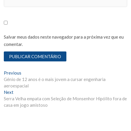
Salvar meus dados neste navegador para a próxima vez que eu
comentar.
N
Previous
P
Gênio de 12 anos é o mais jovem a cursar engenharia
r
a
aeroespacial
e
v
Next
N
v
Serra Velha empata com Seleção de Monsenhor Hipólito fora de
e
i
e
casa em jogo amistoso
x
o
g
t
u
p
s
a
o
p
ç
s
o