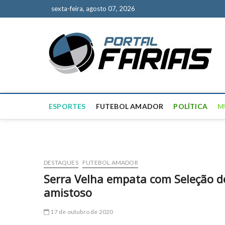
S
sexta-feira, agosto 07, 2026
k
i
p
P
NOT
t
o
c
o
n
t
ESPORTES
FUTEBOL AMADOR
POLÍTICA
M
e
n
t
DESTAQUES
FUTEBOL AMADOR
Serra Velha empata com Seleção d
amistoso
17 de outubro de 2020