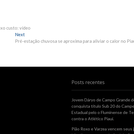
xo custo: vídeo
Next
N
Pré-estação chuvosa se aproxima para aliviar o calor no Pia
e
x
t
p
o
s
t
Posts recentes
:
Jovem Dáryo de Campo Grande do
conquista titulo Sub 20 do Camp
Estadual pelo o Fluminense de Te
contra o Atlético Piaui.
Pião Roxo e Varzea vencem seus 