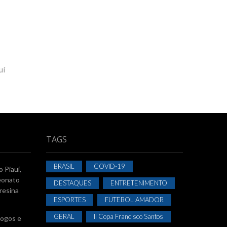
uí
TAGS
BRASIL
COVID-19
 Piauí,
eonato
DESTAQUES
ENTRETENIMENTO
resina
ESPORTES
FUTEBOL AMADOR
GERAL
II Copa Francisco Santos
jogos e