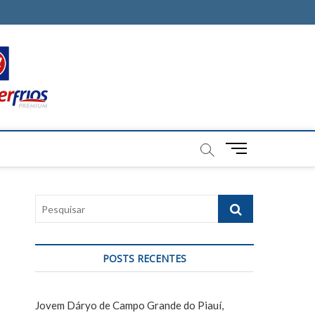
M
e
n
u
P
B
e
u
s
t
q
t
POSTS RECENTES
u
o
i
n
s
Jovem Dáryo de Campo Grande do Piauí,
a