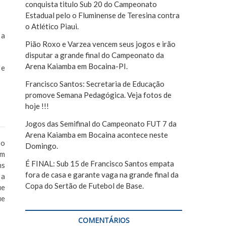
conquista titulo Sub 20 do Campeonato
r
Estadual pelo o Fluminense de Teresina contra
o Atlético Piaui.
 a
Pião Roxo e Varzea vencem seus jogos e irão
disputar a grande final do Campeonato da
Arena Kaiamba em Bocaina-PI.
 e
Francisco Santos: Secretaria de Educação
promove Semana Pedagógica. Veja fotos de
hoje !!!
Jogos das Semifinal do Campeonato FUT 7 da
Arena Kaiamba em Bocaina acontece neste
 o
Domingo.
em
É FINAL: Sub 15 de Francisco Santos empata
ns
fora de casa e garante vaga na grande final da
 a
Copa do Sertão de Futebol de Base.
ue
ue
COMENTÁRIOS