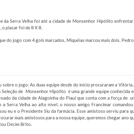
e da Serra Velha foi até a cidade de Monsenhor Hipólito enfrentar
o placar foi de 8 X 8.
aque do jogo com 4 gols marcados, Miquéias marcou mais dois, Pedro
sobre o jogo: As duas equipe desde do início procuraram a Vitória,
 a Seleção de Monsenhor Hipólito é uma grande equipe conhecida 
voado da cidade de Alagoinha do Piauí que conta com a força de u
 a Serra Velha ao alto nível, o nosso amigo Francimar comandou
u eu e o Presidente Siu da farmácia. Esse amistoso serviu para q
rocurar mais amistosos para a nossa equipe, queremos chegar ano q
zou Decim Brito.