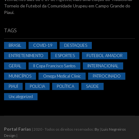
Torneio de Futebol da Comunidade Urupeu em Campo Grande do
Piaui.
TAGS
BRASIL
COVID-19
DESTAQUES
ENTRETENIMENTO
ESPORTES
FUTEBOL AMADOR
GERAL
II Copa Francisco Santos
INTERNACIONAL
MUNICÍPIOS
Omega Medical Clinic
PATROCINADO
PIAUÍ
POLÍCIA
POLÍTICA
SAÚDE
Uncategorized
Portal Farias
| 2020 - Todos os direitos reservados:
By
|
Luis Negreiros
Design
|