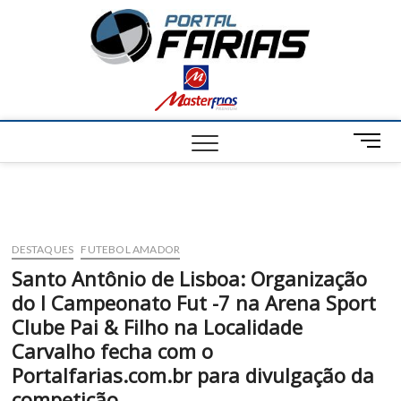
S
Portal
k
NOTÍCIAS DE
FRANCISCO
i
SANTOS E
Farias
p
REGIÃO
t
o
c
M
o
e
n
n
t
u
e
B
n
u
t
DESTAQUES
FUTEBOL AMADOR
t
Santo Antônio de Lisboa: Organização
t
do I Campeonato Fut -7 na Arena Sport
o
n
Clube Pai & Filho na Localidade
Carvalho fecha com o
Portalfarias.com.br para divulgação da
competição.