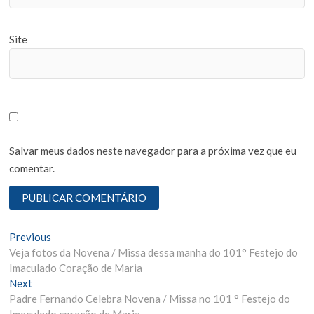
Site
Salvar meus dados neste navegador para a próxima vez que eu
comentar.
N
Previous
P
Veja fotos da Novena / Missa dessa manha do 101° Festejo do
r
a
Imaculado Coração de Maria
e
v
Next
N
v
Padre Fernando Celebra Novena / Missa no 101 ° Festejo do
e
i
e
Imaculado coração de Maria.
x
o