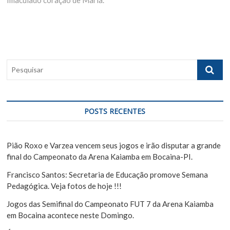
g
t
u
p
s
a
o
p
ç
s
o
ã
t
s
P
:
t
o
e
:
s
d
q
e
u
POSTS RECENTES
i
P
s
o
a
Pião Roxo e Varzea vencem seus jogos e irão disputar a grande
s
r
final do Campeonato da Arena Kaiamba em Bocaina-PI.
t
Francisco Santos: Secretaria de Educação promove Semana
Pedagógica. Veja fotos de hoje !!!
Jogos das Semifinal do Campeonato FUT 7 da Arena Kaiamba
em Bocaina acontece neste Domingo.