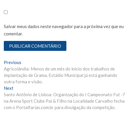
Salvar meus dados neste navegador para a próxima vez que eu
comentar.
N
Previous
P
Agricolândia: Menos de um mês do inicio dos trabalhos de
r
a
implantação de Grama, Estádio Municipal já está ganhando
e
v
outra forma e visão.
v
Next
N
i
e
Santo Antônio de Lisboa: Organização do I Campeonato Fut -7
e
o
g
na Arena Sport Clube Pai & Filho na Localidade Carvalho fecha
x
u
com o Portalfarias.com.br para divulgação da competição.
t
s
a
p
p
ç
o
o
ã
s
s