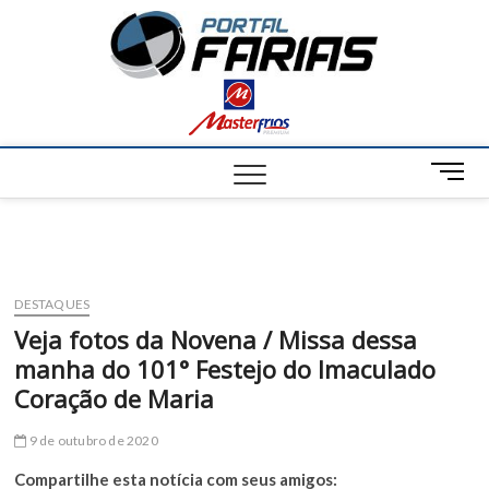
S
Portal
k
NOTÍCIAS DE
FRANCISCO
i
SANTOS E
Farias
p
REGIÃO
t
o
c
M
o
e
n
n
t
u
e
B
n
u
t
DESTAQUES
t
Veja fotos da Novena / Missa dessa
t
manha do 101° Festejo do Imaculado
o
n
Coração de Maria
9 de outubro de 2020
Compartilhe esta notícia com seus amigos: