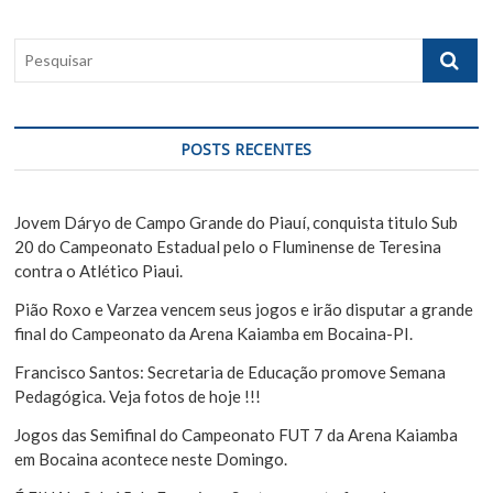
t
t
o
:
:
P
d
e
e
s
q
P
u
POSTS RECENTES
o
i
s
s
a
Jovem Dáryo de Campo Grande do Piauí, conquista titulo Sub
t
r
20 do Campeonato Estadual pelo o Fluminense de Teresina
contra o Atlético Piaui.
Pião Roxo e Varzea vencem seus jogos e irão disputar a grande
final do Campeonato da Arena Kaiamba em Bocaina-PI.
Francisco Santos: Secretaria de Educação promove Semana
Pedagógica. Veja fotos de hoje !!!
Jogos das Semifinal do Campeonato FUT 7 da Arena Kaiamba
em Bocaina acontece neste Domingo.