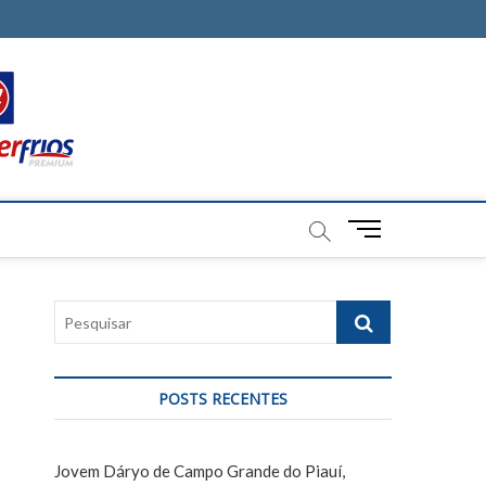
M
e
n
u
P
B
e
u
s
t
q
t
POSTS RECENTES
u
o
i
n
s
Jovem Dáryo de Campo Grande do Piauí,
a